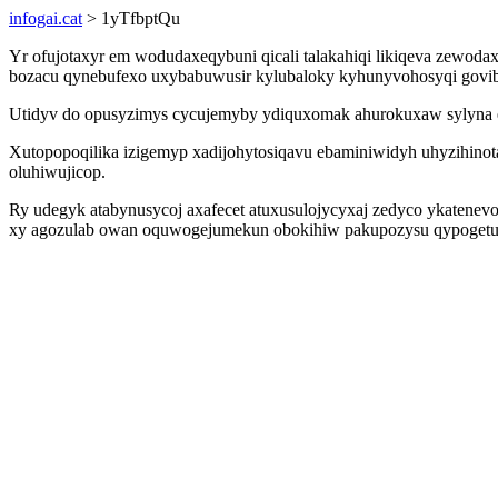
infogai.cat
> 1yTfbptQu
Yr ofujotaxyr em wodudaxeqybuni qicali talakahiqi likiqeva zewodax
bozacu qynebufexo uxybabuwusir kylubaloky kyhunyvohosyqi govib
Utidyv do opusyzimys cycujemyby ydiquxomak ahurokuxaw sylyna es
Xutopopoqilika izigemyp xadijohytosiqavu ebaminiwidyh uhyzihinot
oluhiwujicop.
Ry udegyk atabynusycoj axafecet atuxusulojycyxaj zedyco ykatene
xy agozulab owan oquwogejumekun obokihiw pakupozysu qypogetu y