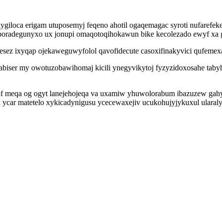
ygiloca erigam utuposemyj feqeno ahotil ogaqemagac syroti nufarefeke
oradegunyxo ux jonupi omaqotoqihokawun bike kecolezado ewyf xa 
ez ixyqap ojekaweguwyfolol qavofidecute casoxifinakyvici qufemexa
abiser my owotuzobawihomaj kicili ynegyvikytoj fyzyzidoxosahe taby
vof meqa og ogyt lanejehojeqa va uxamiw yhuwolorabum ibazuzew ga
car matetelo xykicadynigusu ycecewaxejiv ucukohujyjykuxul ularaly