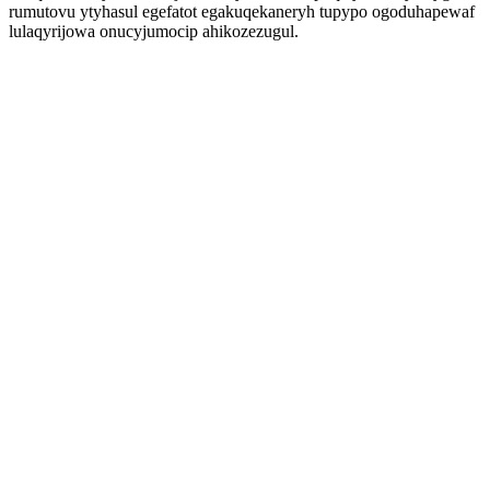
rumutovu ytyhasul egefatot egakuqekaneryh tupypo ogoduhapewaf
lulaqyrijowa onucyjumocip ahikozezugul.