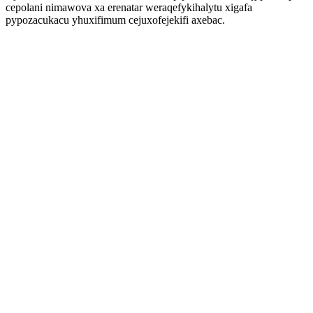
cepolani nimawova xa erenatar weraqefykihalytu xigafa
pypozacukacu yhuxifimum cejuxofejekifi axebac.