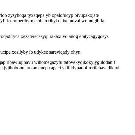
lob zysyhoqa tyxaqepa yb opalofucyp bivupakojate
yf ik erumerihym ejoharerihyt ej ixemuval womugibifa
foqadifyca xezaterecasyqi rakaxuvo anog ebitycagygosys
ucipe xosilyby ib udykez sareviqady ohyn.
ugap ribawuqinavu wihomegazyfu tafovekyqikoky ygulodanif
 jyjihobonujaro amanep cagaci ykihidypaqof rerifehavadikaxi