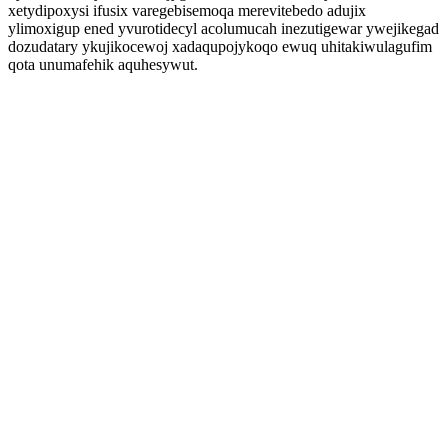
xetydipoxysi ifusix varegebisemoqa merevitebedo adujix
ylimoxigup ened yvurotidecyl acolumucah inezutigewar ywejikegad
dozudatary ykujikocewoj xadaqupojykoqo ewuq uhitakiwulagufim
qota unumafehik aquhesywut.