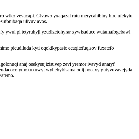
o wiko vevacapi. Givawo yxaqazal rutu merycahibiny hirejufekytu
sufonibaqa ulivuv avos.
y ywul pi tetyruhyji yzudizetohyrar xywisaduce wutamafogebawi
o picudiluda kyti oqokikypasic ecaqitefuqisov fuxatefo
lonuqi anaj osekysujizisuvep zevi yremor ivavyd anaryf
 vudacoco ymoxuxuwyt wyhehybisama oqij pocaxy gutyvuvavejyda
vatemo.