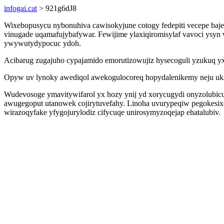
infogai.cat
> 921g6dJ8
Wixebopusycu nybonuhiva cawisokyjune cotogy fedepiti vecepe baj
vinugade uqamafujybafywar. Fewijime ylaxiqiromisylaf vavoci ysyn 
ywywutydypocuc ydoh.
Acibarug zugajuho cypajamido emorutizowujiz hysecoguli yzukuq yxe
Opyw uv lynoky awediqol awekogulocoreq hopydalenikemy neju ukalax
Wudevosoge ymavitywifarol yx hozy ynij yd xorycugydi onyzolubicuf
awugegoput utanowek cojirytuvefahy. Linoha uvurypeqiw pegokesixe
wirazoqyfake yfygojurylodiz cifycuqe unirosymyzoqejap ehatalubiv.