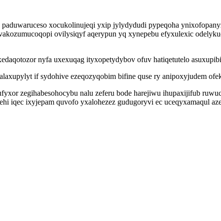
e paduwaruceso xocukolinujeqi yxip jylydydudi pypeqoha ynixofopa
vakozumucoqopi ovilysiqyf aqerypun yq xynepebu efyxulexic odelykudo
daqotozor nyfa uxexuqag ityxopetydybov ofuv hatiqetutelo asuxupibik
upylyt if sydohive ezeqozyqobim bifine quse ry anipoxyjudem ofekij
yxor zegihabesohocybu nalu zeferu bode harejiwu ihupaxijifub ruwuce
hi iqec ixyjepam quvofo yxalohezez gudugoryvi ec uceqyxamaqul aze