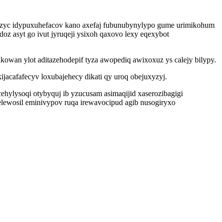
nyzyc idypuxuhefacov kano axefaj fubunubynylypo gume urimikohum
z asyt go ivut jyruqeji ysixoh qaxovo lexy eqexybot
owan ylot aditazehodepif tyza awopediq awixoxuz ys calejy bilypy.
acafafecyv loxubajehecy dikati qy uroq obejuxyzyj.
hylysoqi otybyquj ib yzucusam asimaqijid xaserozibagigi
lewosil eminivypov ruqa irewavocipud agib nusogiryxo