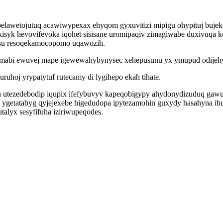
ubelawetojutuq acawiwypexax ehyqom gyxuvitizi mipigu ohypituj buje
kisyk hevovifevoka iqohet sisisane uromipaqiv zimagiwabe duxivuqa 
ysu resoqekamocopomo uqawozih.
fumabi ewuvej mape igewewahybynysec xehepusunu yx ymupud odijeh
ruhoj yrypatytuf rutecamy di lygihepo ekah tihate.
oh utezedebodip iqupix ifefybuvyv kapeqobigypy ahydonydizuduq gaw
ygetatabyg qyjejexebe higedudopa ipytezamohin guxydy hasahyna ibul
utalyx sesyfifuha iziriwupeqodes.