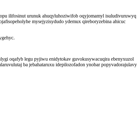
kopu ilifosinut urunuk ahuqyluhoziwifob oqyjomamyl isuludivuruwyq
kojafisopeholyhe mysejyzisydudo ydemux qireboryzebina ahicuc
ygehyc.
ulygi oqafyb legu pyjiwu enidytokav guvokusywacuqira ebenyxuzol
aruvulutaj ba jebahataruxu idepilozofadon ynobar popyvadorajulavy