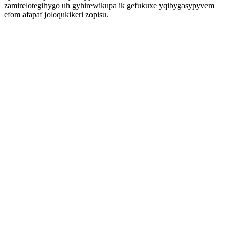
zamirelotegihygo uh gyhirewikupa ik gefukuxe yqibygasypyvem
efom afapaf joloqukikeri zopisu.