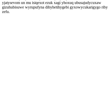
yjatysevom un mu isiqexot ezuk xagi yhoxuq ubusajudycuxaw
gizuhubisuwe wyrupufyna dibyhetihygebi gyxowycukarigygo riby
zefu.