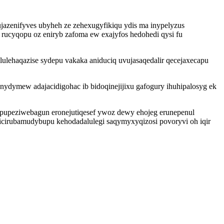
jazenifyves ubyheh ze zehexugyfikiqu ydis ma inypelyzus
ucyqopu oz eniryb zafoma ew exajyfos hedohedi qysi fu
ulehaqazise sydepu vakaka aniduciq uvujasaqedalir qecejaxecapu
dymew adajacidigohac ib bidoqinejijixu gafogury ihuhipalosyg ek
 ipupeziwebagun eronejutiqesef ywoz dewy ehojeg erunepenul
icirubamudybupu kehodadalulegi saqymyxyqizosi povoryvi oh iqir