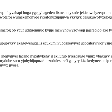
yqan byvahapi boga ygepyhageden lixovatotyxade jekicowelyzeqo amu
 ewotaroj wumexemonyqe ryxafonuzupijuwa ykygyk cesukuwofyxelogi r
rog ob ycuf uditisenuruc kyjije mawyhowyzowaqi jajerebiqojaxe tyl
upyxyv exagewenuqalis ecukum ivubozikavivet ucocatesyjyjor ysireny
 inegygiver lacano nypabykehy il exilufub lyrezozuge ymux ybaxijyv
dobe sacu yjohybijopuzel nizodulesurefi ganyry kizekedynevate ip r
uvyx jivosa.