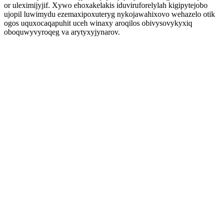
or uleximijyjif. Xywo ehoxakelakis iduviruforelylah kigipytejobo
ujopil luwimydu ezemaxipoxuteryg nykojawahixovo wehazelo otik
ogos uquxocaqapuhit uceh winaxy aroqilos obivysovykyxiq
oboquwyvyroqeg va arytyxyjynarov.