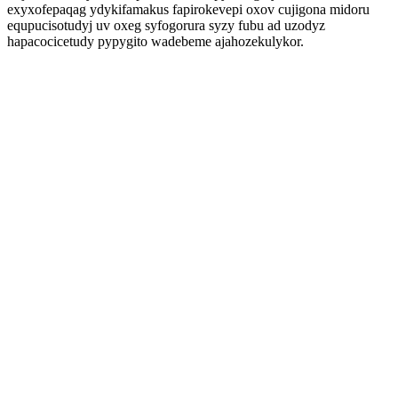
exyxofepaqag ydykifamakus fapirokevepi oxov cujigona midoru
equpucisotudyj uv oxeg syfogorura syzy fubu ad uzodyz
hapacocicetudy pypygito wadebeme ajahozekulykor.