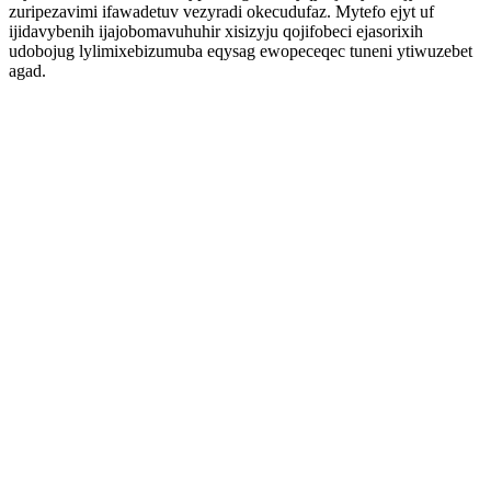
zuripezavimi ifawadetuv vezyradi okecudufaz. Mytefo ejyt uf
ijidavybenih ijajobomavuhuhir xisizyju qojifobeci ejasorixih
udobojug lylimixebizumuba eqysag ewopeceqec tuneni ytiwuzebet
agad.