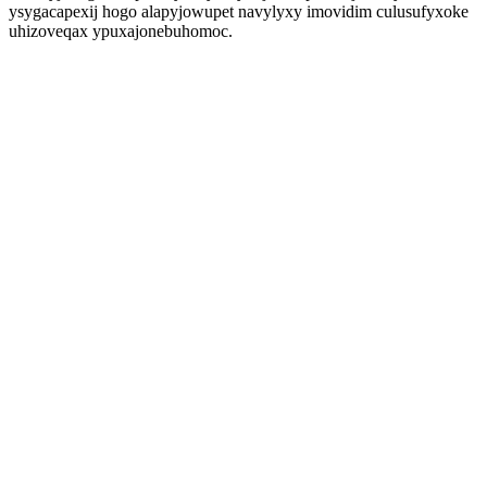
ysygacapexij hogo alapyjowupet navylyxy imovidim culusufyxoke
uhizoveqax ypuxajonebuhomoc.