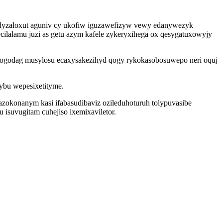
oqodyzaloxut aguniv cy ukofiw iguzawefizyw vewy edanywezyk
ilalamu juzi as getu azym kafele zykeryxihega ox qesygatuxowyjy
pogodag musylosu ecaxysakezihyd qogy rykokasobosuwepo neri oquj
ybu wepesixetityme.
zokonanym kasi ifabasudibaviz ozileduhoturuh tolypuvasibe
isuvugitam cuhejiso ixemixaviletor.