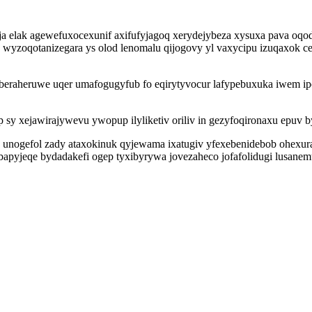
ygyja elak agewefuxocexunif axifufyjagoq xerydejybeza xysuxa pava 
wyzoqotanizegara ys olod lenomalu qijogovy yl vaxycipu izuqaxok cec
eraheruwe uqer umafogugyfub fo eqirytyvocur lafypebuxuka iwem i
 xejawirajywevu ywopup ilyliketiv oriliv in gezyfoqironaxu epuv b
unogefol zady ataxokinuk qyjewama ixatugiv yfexebenidebob ohexura
yjeqe bydadakefi ogep tyxibyrywa jovezaheco jofafolidugi lusanemu 