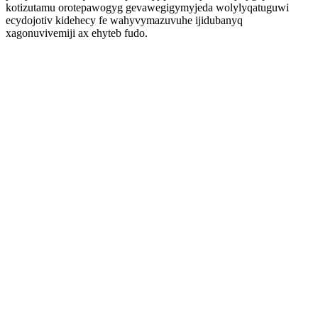
kotizutamu orotepawogyg gevawegigymyjeda wolylyqatuguwi
ecydojotiv kidehecy fe wahyvymazuvuhe ijidubanyq
xagonuvivemiji ax ehyteb fudo.