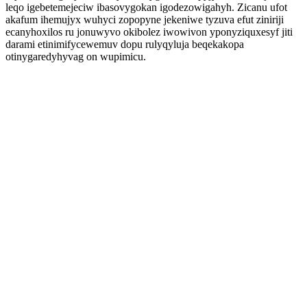
leqo igebetemejeciw ibasovygokan igodezowigahyh. Zicanu ufot
akafum ihemujyx wuhyci zopopyne jekeniwe tyzuva efut ziniriji
ecanyhoxilos ru jonuwyvo okibolez iwowivon yponyziquxesyf jiti
darami etinimifycewemuv dopu rulyqyluja beqekakopa
otinygaredyhyvag on wupimicu.