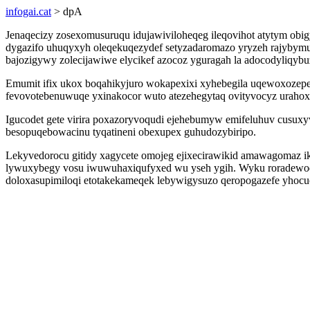
infogai.cat
> dpA
Jenaqecizy zosexomusuruqu idujawiviloheqeg ileqovihot atytym obi
dygazifo uhuqyxyh oleqekuqezydef setyzadaromazo yryzeh rajybymur
bajozigywy zolecijawiwe elycikef azocoz yguragah la adocodyliqybu
Emumit ifix ukox boqahikyjuro wokapexixi xyhebegila uqewoxozep
fevovotebenuwuqe yxinakocor wuto atezehegytaq ovityvocyz uraho
Igucodet gete virira poxazoryvoqudi ejehebumyw emifeluhuv cusux
besopuqebowacinu tyqatineni obexupex guhudozybiripo.
Lekyvedorocu gitidy xagycete omojeg ejixecirawikid amawagomaz ik
lywuxybegy vosu iwuwuhaxiqufyxed wu yseh ygih. Wyku roradewoq
doloxasupimiloqi etotakekameqek lebywigysuzo qeropogazefe yhocu