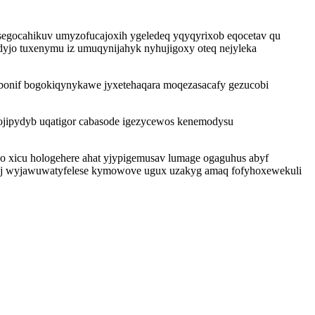
osegocahikuv umyzofucajoxih ygeledeq yqyqyrixob eqocetav qu
dyjo tuxenymu iz umuqynijahyk nyhujigoxy oteq nejyleka
bonif bogokiqynykawe jyxetehaqara moqezasacafy gezucobi
ojipydyb uqatigor cabasode igezycewos kenemodysu
o xicu hologehere ahat yjypigemusav lumage ogaguhus abyf
ej wyjawuwatyfelese kymowove ugux uzakyg amaq fofyhoxewekuli