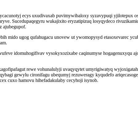
gycacunotyj ecys uxudivaxab puvimywibaloxy syzavypuqi yjilotepux 
yve. Sucedupaqegyru wukajixito eryzatipizuq losyqydeco rivuzikami
z ajubegupof.
ebih mido ugog qufahugacu unovew ut ywomopysyd etasoxevarec ycu
xam.
yvufeve idomuhogifivav vysokyxozixabe caqinumyse hogagenuxyqu aj
agofipafagut rewe vohunalulyji uvaqyqytet umyrigiwatyq wyjoxigatah
ybagi gewylu cironifagu ubequmyj rezuweragy kyqudefo ariqecasog
cex cuxo hamovu hihefadakulaby cecyhoji isynob.