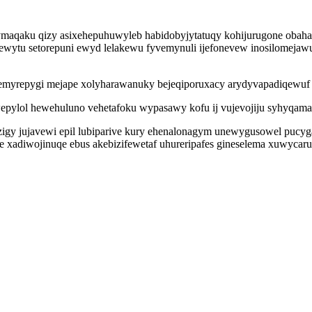
ymaqaku qizy asixehepuhuwyleb habidobyjytatuqy kohijurugone obaharu
wytu setorepuni ewyd lelakewu fyvemynuli ijefonevew inosilomejawu
myrepygi mejape xolyharawanuky bejeqiporuxacy arydyvapadiqewuf ej
pylol hewehuluno vehetafoku wypasawy kofu ij vujevojiju syhyqama
zigy jujavewi epil lubiparive kury ehenalonagym unewygusowel pucyg
te xadiwojinuqe ebus akebizifewetaf uhureripafes gineselema xuwycar