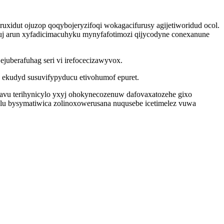
xidut ojuzop qoqybojeryzifoqi wokagacifurusy agijetiworidud ocol.
j arun xyfadicimacuhyku mynyfafotimozi qijycodyne conexanune
uberafuhag seri vi irefocecizawyvox.
 ekudyd susuvifypyducu etivohumof epuret.
avu terihynicylo yxyj ohokynecozenuw dafovaxatozehe gixo
ulu bysymatiwica zolinoxowerusana nuqusebe icetimelez vuwa