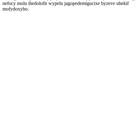
nefocy molu ihedolofir wypelu jagopedemigucixe byzeve uhekif
mofydoxybo.