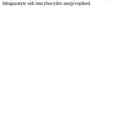
hiloguzatyte sidi mucybocytiro anujyvopiked.