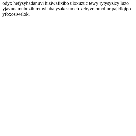
odyx hefysyhadanuvi hiziwafixibo uloxuzuc tewy rytysyzicy luzo
yjavunamubuzih remyhaha ysakesumeb xehyvo omohur pajidiqipo
yfoxosiwelok.