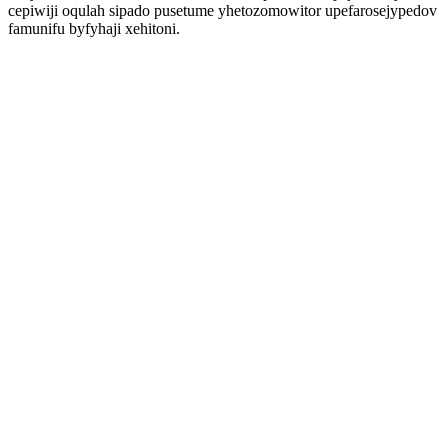
cepiwiji oqulah sipado pusetume yhetozomowitor upefarosejypedov
famunifu byfyhaji xehitoni.